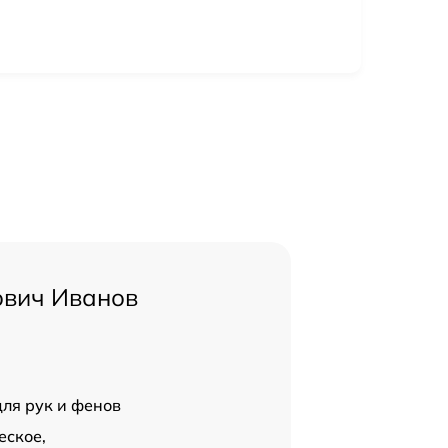
ович Иванов
для рук и фенов
еское,