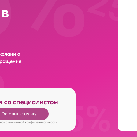
 в
 желанию
бращения
я со специалистом
Оставить заявку
есь c
политикой конфиденциальности