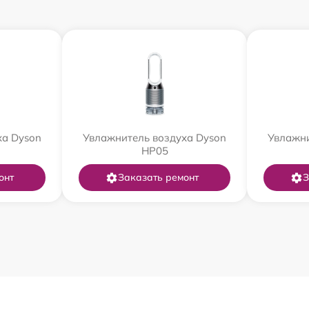
ха Dyson
Увлажнитель воздуха Dyson
Увлажни
HP05
онт
Заказать ремонт
З