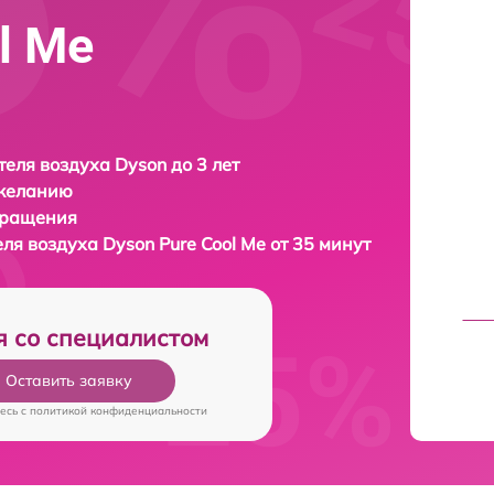
l Me
еля воздуха Dyson до 3 лет
 желанию
бращения
еля воздуха
Dyson Pure Cool Me от 35 минут
я со специалистом
Оставить заявку
есь c
политикой конфиденциальности