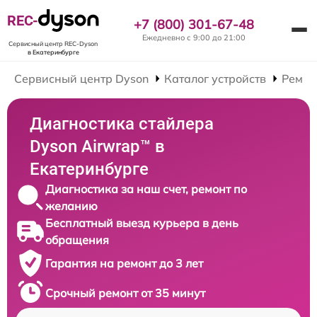
REC-
+7 (800) 301-67-48
Ежедневно с 9:00 до 21:00
Сервисный центр REC-Dyson
в Екатеринбурге
Сервисный центр Dyson
Каталог устройств
Ремон
Диагностика стайлера
Dyson Airwrap™ в
Екатеринбурге
Диагностика за наш счет, ремонт по
желанию
Бесплатный выезд курьера в день
обращения
Гарантия на ремонт до 3 лет
Срочный ремонт от 35 минут