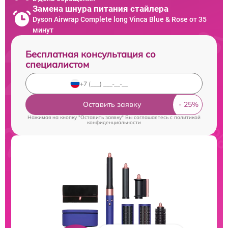
Замена шнура питания стайлера
Dyson Airwrap Complete long Vinca Blue & Rose от 35
минут
Бесплатная консультация со
специалистом
Оставить заявку
Нажимая на кнопку "Оставить заявку" Вы соглашаетесь c
политикой
конфиденциальности