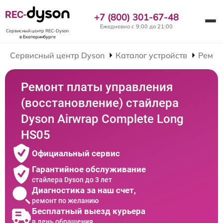
REC-
+7 (800) 301-67-48
Ежедневно с 9:00 до 21:00
Сервисный центр REC-Dyson
в Екатеринбурге
Сервисный центр Dyson
Каталог устройств
Ремон
Ремонт платы управления
(восстановление) стайлера
Dyson Airwrap Complete Long
HS05
Официальный сервис
Гарантийное обслуживание
стайлера Dyson до 3 лет
Диагностика за наш счет,
ремонт по желанию
Бесплатный выезд курьера
в день обращения