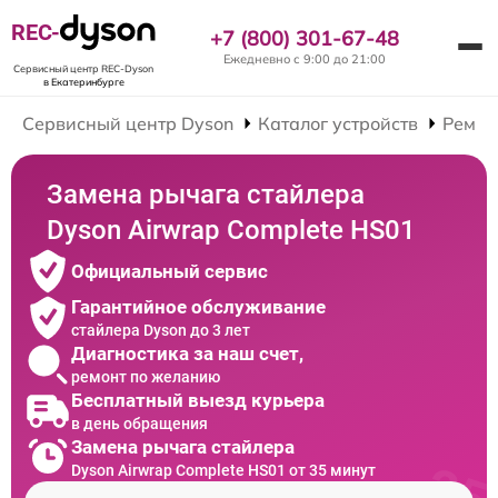
REC-
+7 (800) 301-67-48
Ежедневно с 9:00 до 21:00
Сервисный центр REC-Dyson
в Екатеринбурге
Сервисный центр Dyson
Каталог устройств
Ремон
Замена рычага стайлера
Dyson Airwrap Complete HS01
Официальный сервис
Гарантийное обслуживание
стайлера Dyson до 3 лет
Диагностика за наш счет,
ремонт по желанию
Бесплатный выезд курьера
в день обращения
Замена рычага стайлера
Dyson Airwrap Complete HS01 от 35 минут