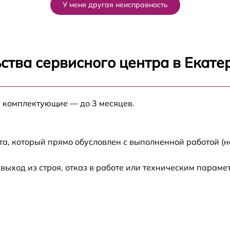
У меня другая неисправность
от 60 мин
от 60 мин
ства сервисного центра в Екате
от 60 мин
p
е комплектующие — до 3 месяцев.
от 60 мин
от 60 мин
та, который прямо обусловлен с выполненной работой (н
от 60 мин
ход из строя, отказ в работе или техническим параме
от 60 мин
от 60 мин