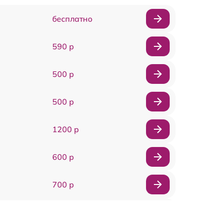
бесплатно
590 р
500 р
500 р
1200 р
600 р
700 р
800 р