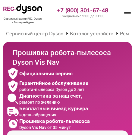
REC-
+7 (800) 301-67-48
Ежедневно с 9:00 до 21:00
Сервисный центр REC-Dyson
в Екатеринбурге
Сервисный центр Dyson
Каталог устройств
Ремон
Прошивка робота-пылесоса
Dyson Vis Nav
Официальный сервис
Гарантийное обслуживание
робота-пылесоса Dyson до 3 лет
Диагностика за наш счет,
ремонт по желанию
Бесплатный выезд курьера
в день обращения
Прошивка робота-пылесоса
Dyson Vis Nav от 35 минут