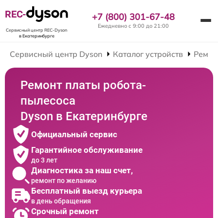
REC-
+7 (800) 301-67-48
Ежедневно с 9:00 до 21:00
Сервисный центр REC-Dyson
в Екатеринбурге
Сервисный центр Dyson
Каталог устройств
Ремон
Ремонт платы робота-
пылесоса
Dyson в Екатеринбурге
Официальный сервис
Гарантийное обслуживание
до 3 лет
Диагностика за наш счет,
ремонт по желанию
Бесплатный выезд курьера
в день обращения
Срочный ремонт