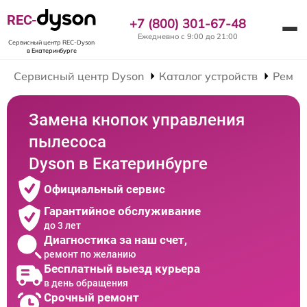
REC-
+7 (800) 301-67-48
Ежедневно с 9:00 до 21:00
Сервисный центр REC-Dyson
в Екатеринбурге
Сервисный центр Dyson
Каталог устройств
Ремон
Замена кнопок управления
пылесоса
Dyson в Екатеринбурге
Официальный сервис
Гарантийное обслуживание
до 3 лет
Диагностика за наш счет,
ремонт по желанию
Бесплатный выезд курьера
в день обращения
Срочный ремонт