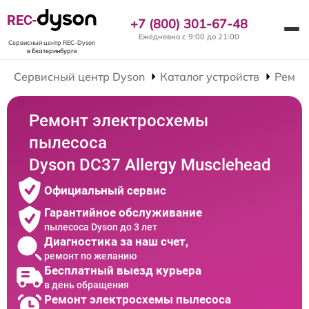
REC-
+7 (800) 301-67-48
Ежедневно с 9:00 до 21:00
Сервисный центр REC-Dyson
в Екатеринбурге
Сервисный центр Dyson
Каталог устройств
Ремон
Ремонт электросхемы
пылесоса
Dyson DC37 Allergy Musclehead
Официальный сервис
Гарантийное обслуживание
пылесоса Dyson до 3 лет
Диагностика за наш счет,
ремонт по желанию
Бесплатный выезд курьера
в день обращения
Ремонт электросхемы пылесоса