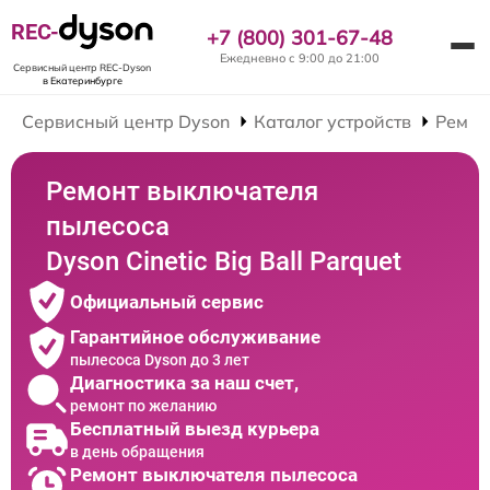
REC-
+7 (800) 301-67-48
Ежедневно с 9:00 до 21:00
Сервисный центр REC-Dyson
в Екатеринбурге
Сервисный центр Dyson
Каталог устройств
Ремон
Ремонт выключателя
пылесоса
Dyson Cinetic Big Ball Parquet
Официальный сервис
Гарантийное обслуживание
пылесоса Dyson до 3 лет
Диагностика за наш счет,
ремонт по желанию
Бесплатный выезд курьера
в день обращения
Ремонт выключателя пылесоса