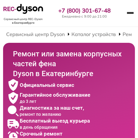
REC-
+7 (800) 301-67-48
Ежедневно с 9:00 до 21:00
Сервисный центр REC-Dyson
в Екатеринбурге
Сервисный центр Dyson
Каталог устройств
Ремон
Ремонт или замена корпусных
частей фена
Dyson в Екатеринбурге
Официальный сервис
Гарантийное обслуживание
до 3 лет
Диагностика за наш счет,
ремонт по желанию
Бесплатный выезд курьера
в день обращения
Срочный ремонт